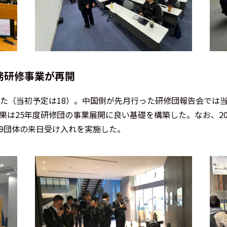
務研修事業が再開
た（当初予定は
18
）。中国側が先月行った研修団報告会では
果は
25
年度研修団の事業展開に良い基礎を構築した。なお、
2
9
団体の来日受け入れを実施した。