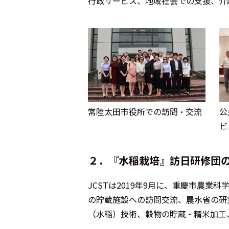
行政サービス、地域社会での支援、介
常陸太田市役所での訪問・交流
公
ビ
２．『水稲栽培』訪日研修団
JCSTは2019年9月に、重慶市農
の貯蔵施設への訪問交流、農水省の研
（水稲）技術、穀物の貯蔵・精米加工