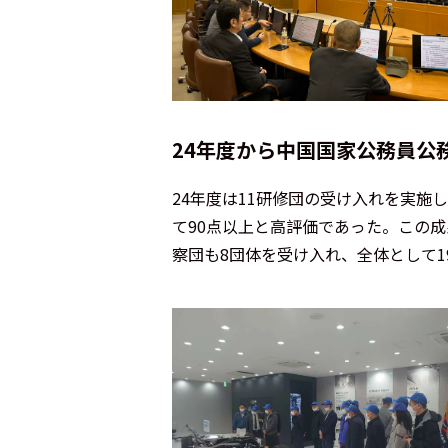
24年度から中国国家公務員公
24
年度は
11
研修団の受け入れを実施し
て
90
点以上と高評価であった。この成
察団も
8
団体を受け入れ、全体として
1